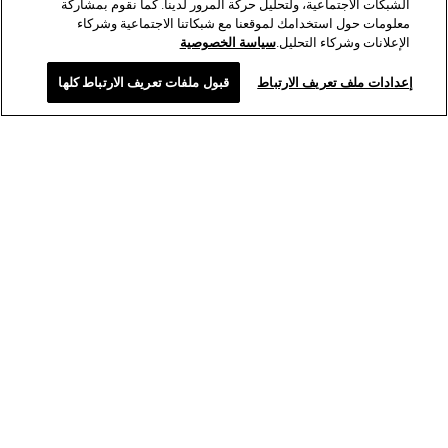
الشبكات الاجتماعية، ولتحليل حركة المرور لدينا. كما نقوم بمشاركة
معلومات حول استخدامك لموقعنا مع شبكاتنا الاجتماعية وشركاء
الإعلانات وشركاء التحليل.
سياسة الخصوصية
إعدادات ملف تعريف الارتباط
قبول ملفات تعريف الارتباط كلها
تواصل معنا
خريطة الموقع
ابحث
عنا
اشتري أونلاين
المركبات