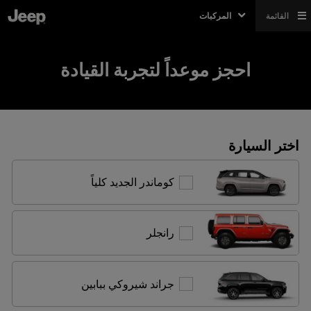
القائمة
المركبات
احجز موعداً لتجربة القيادة
اختر السيارة
كوماندر
كوماندر الجديد كلياً
الجديد
كلياً
رانجلر
رانجلر
جراند
جراند شيروكي ببابين
شيروكي
ببابين