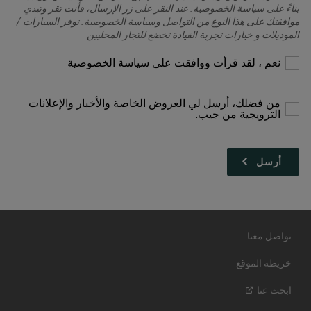
بناءً على سياسة الخصوصية. عند النقر على زر الإرسال، فأنت تقر وتبدي
موافقتك على هذا النوع من التواصل وسياسة الخصوصية. توفر السيارات /
الموديلات و خيارات تجربة القيادة تخضع للتجار المحليين
يرجى
نعم ، لقد قرأت ووافقت على سياسة الخصوصية
التحديد
للمتابعة
من فضلك، أرسل لي العروض الخاصة والأخبار والإعلانات
الترويجية من جيب.
تواصل معنا
خريطة الموقع
ابحث
عنا