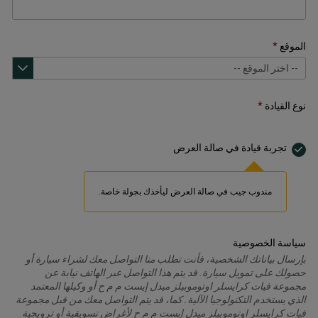
الموقع
نوع القيادة
تجربة قيادة في صالة العرض
مندوب جيب في صالة العرض ليأخذك بجولة خاصة.
سياسة الخصوصية
بإرسال بياناتك الشخصية، فأنت تطلب منا التواصل معك لشراء سيارة أو
حصولك على تمويل سيارة. قد يتم هذا التواصل عبر الهاتف نيابة عن
مجموعة فيات كرايسلر اوتوموبيلز ميدل إيست م م ح أو وكيلها المعتمد
الذي يستخدم التكنولوجيا الآلية. كما، قد يتم التواصل معك من قبل مجموعة
فيات كرايسلر اوتوموبيلز ميدل إيست م م ح لأغراض تسويقية أو ترويجية