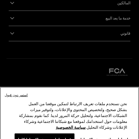
المالكين
خدمة ما بعد البيع
قانوني
كرايسلر
دودج
رام
أبارث
ألفا
روميو
فيات
استمر دون قبول
نحن نستخدم ملفات تعريف الارتباط لتمكين موقعنا من العمل
©2026 FCA US LLC. جميع الحقوق محفوظة. كرايسلر، دودج، جيب، رام، موبار، إس آر تي هي
بشكل صحيح، ولتخصيص المحتوى والإعلانات، ولتوفير ميزات
ألفا روميو وفيات هي علامات تجارية مسجلة لدى شركة FCA Group Marketing S.p.A ويلزم
الشبكات الاجتماعية، ولتحليل حركة المرور لدينا. كما نقوم بمشاركة
معلومات حول استخدامك لموقعنا مع شبكاتنا الاجتماعية وشركاء
الإعلانات وشركاء التحليل.
سياسة الخصوصية