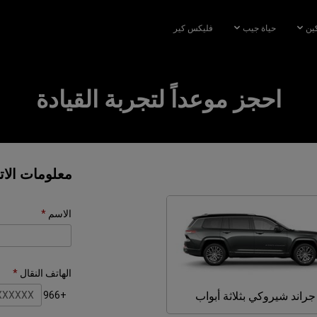
كين
حياة جيب
فليكس كير
احجز موعداً لتجربة القيادة
معلومات الا
الاسم
الهاتف النقال
جراند
جراند شيروكي بثلاثة أبواب
+966
شيروكي
بثلاثة