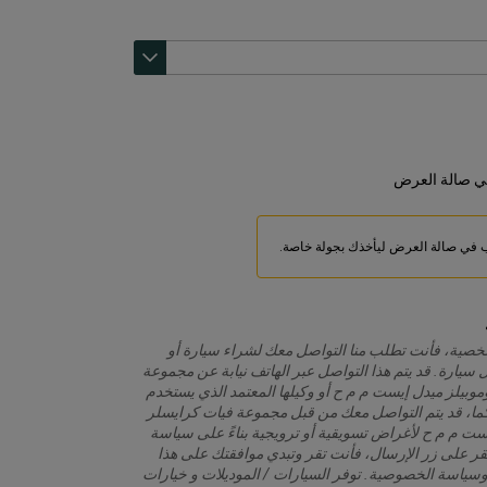
حلية
تومول
ض، طريق خريص
طريق الملك فهد
 طريق الملك فهد
مكرمة، طريق الليث
 طريق الملك عبدالعزيز
ق الملك عبدالعزيز فرعي، جدة
المنورة، طريق الملك عبدالله الفرعي
في صالة العرض
في صالة العرض ليأخذك بجولة خاصة.
شخصية، فأنت تطلب منا التواصل معك لشراء سيارة أو
يارة. قد يتم هذا التواصل عبر الهاتف نيابة عن مجموعة
موبيلز ميدل إيست م م ح أو وكيلها المعتمد الذي يستخدم
. كما، قد يتم التواصل معك من قبل مجموعة فيات كرايسلر
يست م م ح لأغراض تسويقية أو ترويجية بناءً على سياسة
قر على زر الإرسال، فأنت تقر وتبدي موافقتك على هذا
وسياسة الخصوصية. توفر السيارات / الموديلات و خيارات