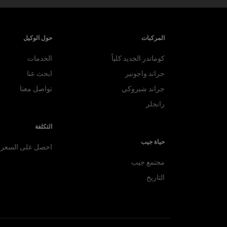
المركبات
حول الوكيل
كوماندر الجديد كلياً
الخدمات
جراند واجونير
ابحث عنا
جراند شيروكي
تواصل معنا
رانجلر
التكلفة
حياة جيب
احصل على السعر
مجتمع جيب
التاريخ