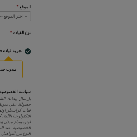
أبواب
الموقع
-- اختر الموقع --
بترومين، الجبيل
-- اختر الموقع --
بترومين جدة، الت
بترومين جدة، أو
بترومين الريا
بترومين الخبر، 
بترومين الدمام،
بترومين مكة ال
بترومين الرياض،
صالة جيب - طري
بترومين المدينة 
نوع القيادة
تجربة قيادة 
مندوب جيب 
سياسة الخصوصية
بإرسال بياناتك ال
حصولك على تمويل س
فيات كرايسلر اوتو
التكنولوجيا الآلية
اوتوموبيلز ميدل إ
الخصوصية. عند الن
النوع من التواصل 