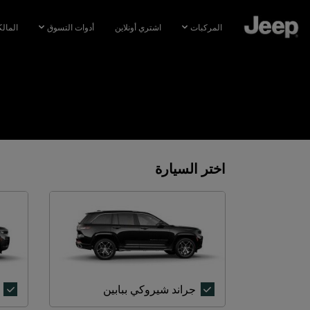
SKIP TO
MAIN
المركبات
اشتري أونلاين
أدوات التسوق
المال
CONTENT
SKIP TO
NAVIGATION
اختر السيارة
جراند
جراند شيروكي ببابين
شيروكي
ببابين