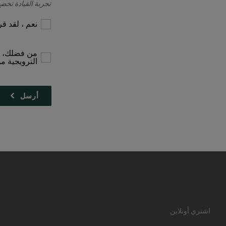
تجربة القيادة تخضع
نعم ، لقد 
من فضلك، أر
الترويجية م
اشتري أونلاين