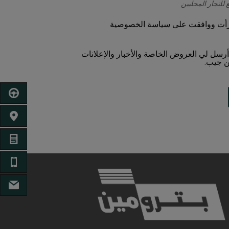
 للتجار المحليين
يرجى
قرأت ووافقت على سياسة الخصوصية
التحديد
للمتابعة
سل لي العروض الخاصة والأخبار والإعلانات
ن جيب.
أحجز للق
ابحث عن
احصل ع
الها
البر