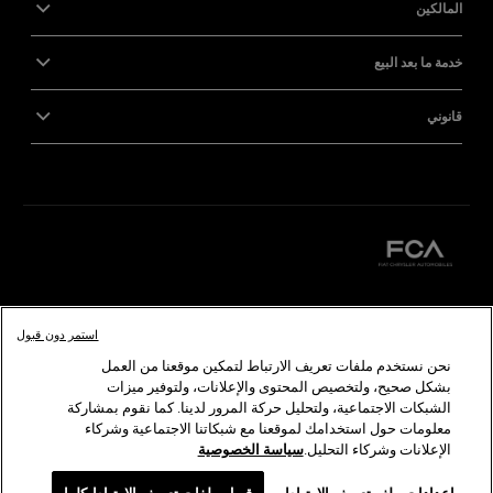
المالكين
خدمة ما بعد البيع
قانوني
كرايسلر
دودج
رام
أبارث
ألفا
روميو
فيات
استمر دون قبول
نحن نستخدم ملفات تعريف الارتباط لتمكين موقعنا من العمل
©2026 FCA US LLC. جميع الحقوق محفوظة. كرايسلر، دودج، جيب، رام، موبار، إس آر تي هي
بشكل صحيح، ولتخصيص المحتوى والإعلانات، ولتوفير ميزات
ألفا روميو وفيات هي علامات تجارية مسجلة لدى شركة FCA Group Marketing S.p.A ويلزم
الشبكات الاجتماعية، ولتحليل حركة المرور لدينا. كما نقوم بمشاركة
معلومات حول استخدامك لموقعنا مع شبكاتنا الاجتماعية وشركاء
الإعلانات وشركاء التحليل.
سياسة الخصوصية